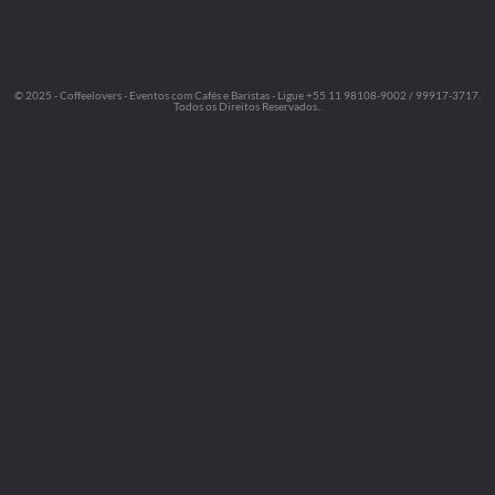
© 2025 - Coffeelovers - Eventos com Cafés e Baristas - Ligue +55 11 98108-9002 / 99917-3717.
Todos os Direitos Reservados..