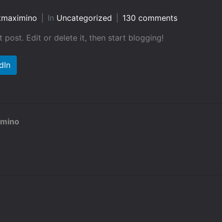
tmaximino
In
Uncategorized
130 comments
st post. Edit or delete it, then start blogging!
dIn
imino