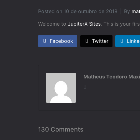
Posted on
10 de outubro de 2018
By
ma
Welcome to
JupiterX Sites
. This is your fir
Facebook
Twitter
Linke
Matheus Teodoro Max
130 Comments